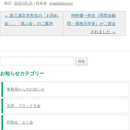
稿日:
2015-09-25
|
投稿者:
shadaidousou
投
←
故三浦文夫先生の「お別れ
仲村優一先生（同窓会顧
稿
会」、「偲ぶ会」のご案内
問・母校元学長）がご逝去
ナ
されました
→
ビ
ゲ
ー
検
シ
索:
ョ
お知らせカテゴリー
ン
事務局からのお知らせ
支部・ブロック大会
同期会・ゼミ会