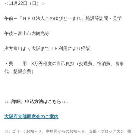
＜11月22日（日）＞
午前～「ＮＰＯ法人このゆびとーまれ」施設等訪問・見学
午後～富山市内観光等
夕方富山より大阪までＪＲ利用により帰阪
・費 用 3万円程度の自己負担（交通費、宿泊費、食事
代、懇親会費）
↓↓↓詳細、申込方法はこちら↓↓↓
大阪府支部同窓会のご案内
カテゴリー:
お知らせ
、
事務局からのお知らせ
、
支部・ブロック大会
| 投