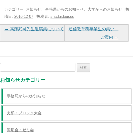
カテゴリー:
お知らせ
、
事務局からのお知らせ
、
大学からのお知らせ
| 投
稿日:
2016-12-07
|
投稿者:
shadaidousou
投
←
高澤武司先生遺稿集について
通信教育科卒業生の集い
稿
ご案内
→
ナ
ビ
ゲ
検
ー
索:
シ
お知らせカテゴリー
ョ
ン
事務局からのお知らせ
支部・ブロック大会
同期会・ゼミ会