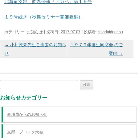
北海道支部 同窓会報「アガペ」第１９号
１９号続き（秋期セミナー開催要綱）
カテゴリー:
お知らせ
| 投稿日:
2017-07-07
|
投稿者:
shadaidousou
投
←
小川政亮先生ご逝去のお知ら
１９７９年度生同窓会 のご
稿
せ
案内
→
ナ
ビ
ゲ
検
ー
索:
シ
お知らせカテゴリー
ョ
ン
事務局からのお知らせ
支部・ブロック大会