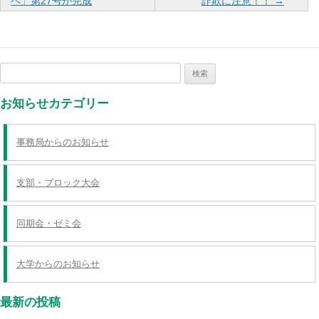
稿
ペ」第27号が完成
詐欺に注意！！
→
ナ
ビ
ゲ
検
ー
索:
シ
お知らせカテゴリー
ョ
ン
事務局からのお知らせ
支部・ブロック大会
同期会・ゼミ会
大学からのお知らせ
最新の投稿