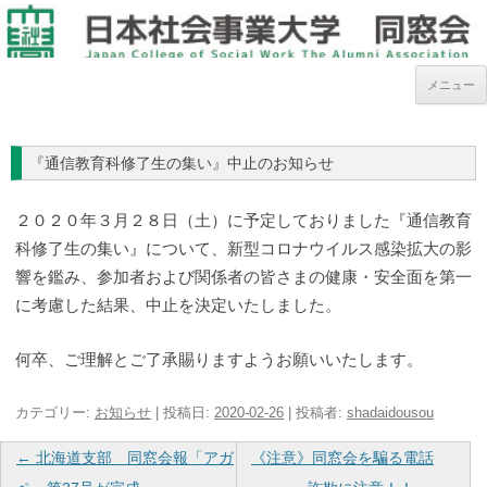
メニュー
『通信教育科修了生の集い』中止のお知らせ
２０２０年３月２８日（土）に予定しておりました『通信教育
科修了生の集い』について、新型コロナウイルス感染拡大の影
響を鑑み、参加者および関係者の皆さまの健康・
安全面を第一
に考慮した結果、中止を決定いたしました。
何卒、ご理解とご了承賜りますようお願いいたします。
カテゴリー:
お知らせ
| 投稿日:
2020-02-26
|
投稿者:
shadaidousou
投
←
北海道支部 同窓会報「アガ
《注意》同窓会を騙る電話