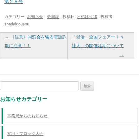
第２８号
カテゴリー:
お知らせ
、
会報誌
| 投稿日:
2020-06-10
|
投稿者:
shadaidousou
投
←
《注意》同窓会を騙る電話詐
「就活・全国フェアーｉｎ
稿
欺に注意！！
社大」の開催延期について
ナ
→
ビ
ゲ
ー
検
シ
索:
ョ
お知らせカテゴリー
ン
事務局からのお知らせ
支部・ブロック大会